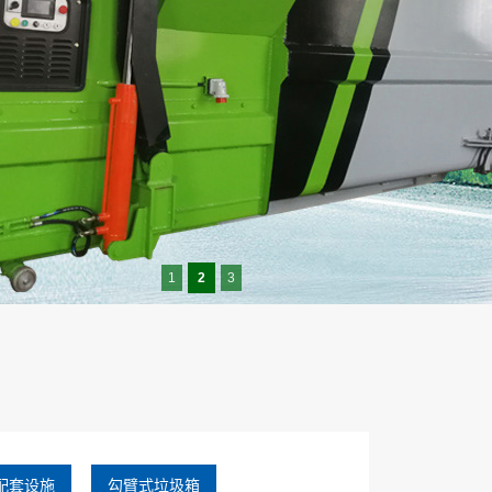
1
2
3
配套设施
勾臂式垃圾箱