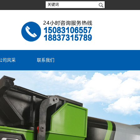
公司风采
联系我们