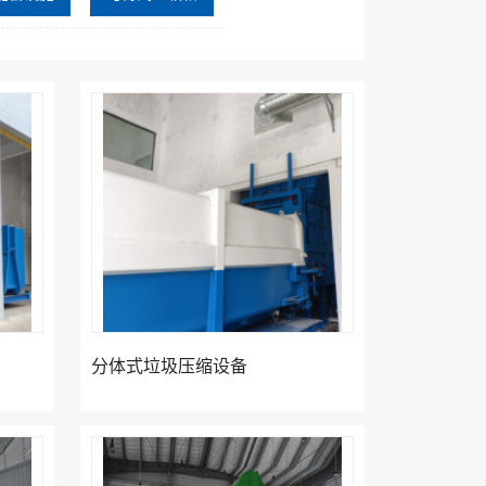
分体式垃圾压缩设备