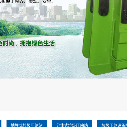
地埋式垃圾压缩站
分体式垃圾压缩站
垃圾压缩设备