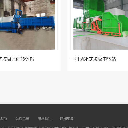
式垃圾压缩转运站
一机两箱式垃圾中转站
现场
公司风采
联系我们
网站地图