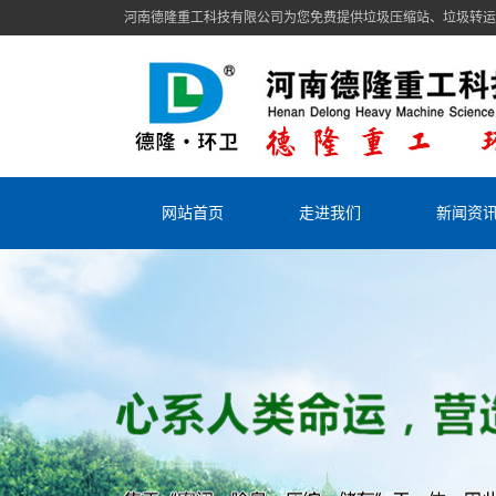
河南德隆重工科技有限公司为您免费提供垃圾压缩站、垃圾转运
网站首页
走进我们
新闻资