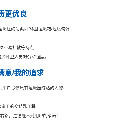
质更优良
垃圾压缩站系列/环卫垃圾箱/垃圾勾臂
异味不易扩散等特点
减少环卫人员的劳动强度。
满意/我的追求
为用户提供原有垃圾压缩站的大修、
套施工的交钥匙工程
座右铭，是德隆人对用户的承诺！